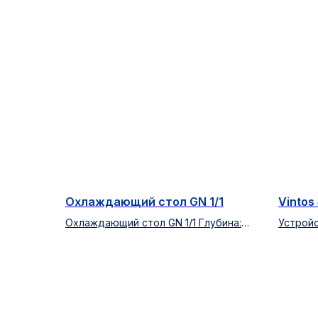
Охлаждающий стол GN 1/1
Vintos 
Охлаждающий стол GN 1/1 Глубина:
Устрой
700 мм Высота корпуса: 650 мм 2-
охлажд
дверный
продук