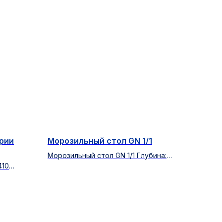
рии
Морозильный стол GN 1/1
Морозильный стол GN 1/1 Глубина:
410
700 мм. Высота корпуса: 650 мм. 3
двери