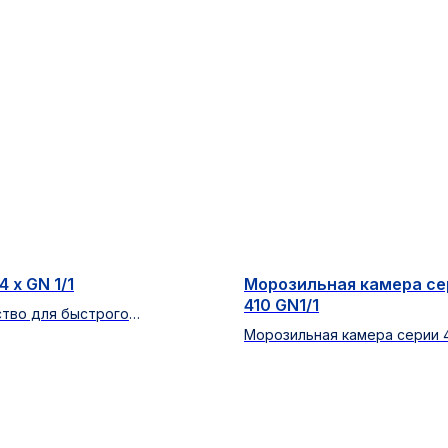
4 x GN 1/1
Морозильная камера се
410 GN1/1
ство для быстрого
ения и замораживания
Морозильная камера серии 
тов
GN1/1. Стеклянная дверь