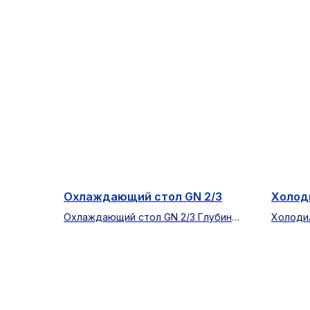
Охлаждающий стол GN 2/3
Холоди
Охлаждающий стол GN 2/3 Глубина:
Холодил
600 мм Высота корпуса: 430 мм 3-
Стекля
дверный