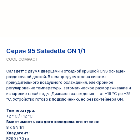
Серия 95 Saladette GN 1/1
COOL COMPACT
Саладетт с двумя дверцами и откидной крышкой CNS оснащен
разделочной доской. В нем предусмотрена система
принудительного воздушного охлаждения, электронное
регулирование температуры, автоматическое размораживание и
испарение талой воды. Диапазон охлаждения — от +16 °C до +25
°C. Устройство готово к подключению, но без контейнера GN.
Температура
:
+2 ° C / +12 °C
Вместимость каждого холодильного отсека:
8 x GN 1/1
Хладагент:
R290 / 70 гр