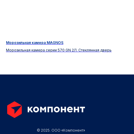
Морозильная камера MAGNOS
Vin
вери
Морозильная камера серии 570 GN 2/1. Стеклянная дверь
Ус
© 2025. ООО «Компонент»