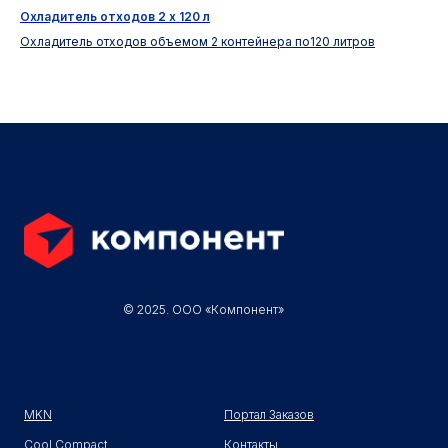
Охладитель отходов 2 х 120 л
Ст
Охладитель отходов объемом 2 контейнера по120 литров
Глу
дв
© 2025. ООО «Компонент»
MKN
Портал Заказов
Cool Compact
Контакты