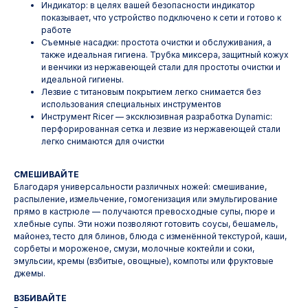
Индикатор: в целях вашей безопасности индикатор
показывает, что устройство подключено к сети и готово к
работе
Съемные насадки: простота очистки и обслуживания, а
также идеальная гигиена. Трубка миксера, защитный кожух
и венчики из нержавеющей стали для простоты очистки и
идеальной гигиены.
Лезвие с титановым покрытием легко снимается без
использования специальных инструментов
Инструмент Ricer — эксклюзивная разработка Dynamic:
перфорированная сетка и лезвие из нержавеющей стали
легко снимаются для очистки
СМЕШИВАЙТЕ
Благодаря универсальности различных ножей: смешивание,
распыление, измельчение, гомогенизация или эмульгирование
прямо в кастрюле — получаются превосходные супы, пюре и
хлебные супы. Эти ножи позволяют готовить соусы, бешамель,
майонез, тесто для блинов, блюда с изменённой текстурой, каши,
сорбеты и мороженое, смузи, молочные коктейли и соки,
эмульсии, кремы (взбитые, овощные), компоты или фруктовые
джемы.
ВЗБИВАЙТЕ