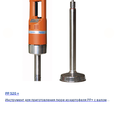
PP 520 +
MD
Инструмент для приготовления пюре из картофеля PP+ с валом
Руч
570 мм