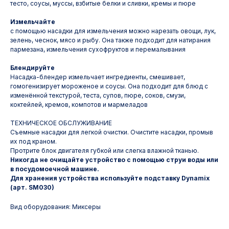
тесто, соусы, муссы, взбитые белки и сливки, кремы и пюре
Измельчайте
с помощью насадки для измельчения можно нарезать овощи, лук,
зелень, чеснок, мясо и рыбу. Она также подходит для натирания
пармезана, измельчения сухофруктов и перемалывания
Блендируйте
Насадка-блендер измельчает ингредиенты, смешивает,
гомогенизирует мороженое и соусы. Она подходит для блюд с
изменённой текстурой, теста, супов, пюре, соков, смузи,
коктейлей, кремов, компотов и мармеладов
ТЕХНИЧЕСКОЕ ОБСЛУЖИВАНИЕ
Съемные насадки для легкой очистки. Очистите насадки, промыв
их под краном.
Протрите блок двигателя губкой или слегка влажной тканью.
Никогда не очищайте устройство с помощью струи воды или
в посудомоечной машине.
Для хранения устройства используйте подставку Dynamix
(арт. SM030)
Вид оборудования: Миксеры