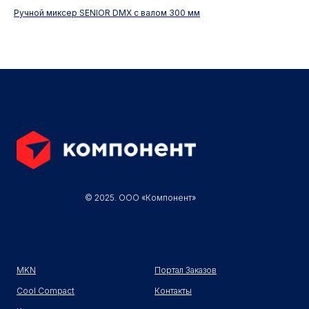
Ручной миксер SENIOR DMX с валом 300 мм
GI
© 2025. ООО «Компонент»
MKN
Портал Заказов
Cool Compact
Контакты