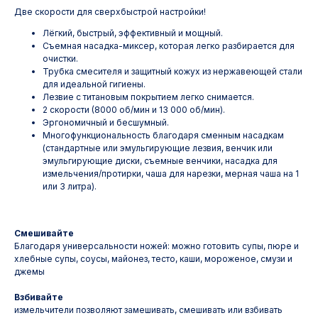
Две скорости для сверхбыстрой настройки!
Лёгкий, быстрый, эффективный и мощный.
Съемная насадка-миксер, которая легко разбирается для
очистки.
Трубка смесителя и защитный кожух из нержавеющей стали
для идеальной гигиены.
Лезвие с титановым покрытием легко снимается.
2 скорости (8000 об/мин и 13 000 об/мин).
Эргономичный и бесшумный.
Многофункциональность благодаря сменным насадкам
(стандартные или эмульгирующие лезвия, венчик или
эмульгирующие диски, съемные венчики, насадка для
измельчения/протирки, чаша для нарезки, мерная чаша на 1
или 3 литра).
Смешивайте
Благодаря универсальности ножей: можно готовить супы, пюре и
хлебные супы, соусы, майонез, тесто, каши, мороженое, смузи и
джемы
Взбивайте
измельчители позволяют замешивать, смешивать или взбивать